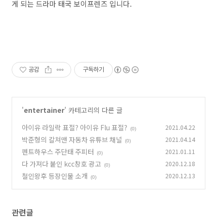
게 되는 드라마 태국 보이프렌즈 입니다.
공감
구독하기
'
entertainer
' 카테고리의 다른 글
아이유 라일락 표절? 아이유 Flu 표절?
2021.04.22
(0)
박준형의 칼쳐맨 자동차 유튜브 채널
2021.04.14
(0)
펜트하우스 주단태 주피터
2021.01.11
(0)
다 가져다 붙인 kcc창호 광고
2020.12.18
(0)
철인왕후 등장인물 소개
2020.12.13
(0)
관련글