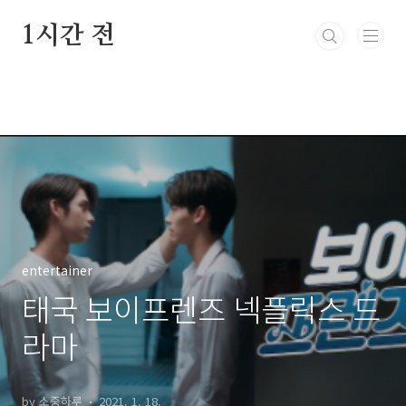
본문 바로가기
1시간 전
entertainer
태국 보이프렌즈 넥플릭스 드
라마
by 소중하루
2021. 1. 18.