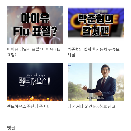
아이유 라일락 표절? 아이유 Flu
박준형의 칼쳐맨 자동차 유튜브
표절?
채널
펜트하우스 주단태 주피터
다 가져다 붙인 kcc창호 광고
댓글