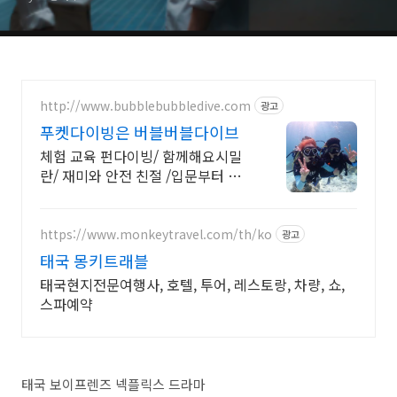
http://www.bubblebubbledive.com
광고
푸켓다이빙은 버블버블다이브
체험 교육 펀다이빙/ 함께해요시밀
란/ 재미와 안전 친절 /입문부터 강
사까지/ 공항픽업 연계숙소호텔패
키지/ 라차섬초대형럭셔리보트로
더편하게
https://www.monkeytravel.com/th/ko
광고
태국 몽키트래블
태국현지전문여행사, 호텔, 투어, 레스토랑, 차량, 쇼,
스파예약
태국 보이프렌즈 넥플릭스 드라마