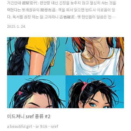
거긴안대 据緊安代 : 편안함 대신 긴장을 늦추지 않고 열심히 사는 것을
택한다는 뜻개권유익 開卷有益 : 책을 펴서 읽으면 반드시 이로움이 있
다. 독서를 권장 하는 말.고자라니 古者羅泥 : 옛 현인들의 말씀은 진흙
탕을 그물로 훑듯 살핀다는 뜻으로 배움을 게을리하지 않는다는 뜻.개색
2025. 1. 24.
기야 個色技惹 : 자신만의 고유한 색깔을 큰 재주로 만들어 성공한 인생
을 찾아간다는 뜻.고환강타 苦患强咤 : 힘겹고 괴로운 근심도 이겨내는
강한 사람이다는 뜻.구리구나 求理懼懶 : 게으름을 멀리하고 진리를 구
하려 한다는 뜻.구강성교 具强成敎 : 굳건함을 갖추어 가르침을 이룬다
는 뜻.낭심파열 朗心擺悅 : 밝고 순수한 마음은 언젠가 행복의 열매를 맺
는다는 뜻.노상방뇨 勞常防尿 : 생리현상도 참아가며 열심히 일한다는
뜻.모야임마 募惹臨..
미드져니 sref 종류 #2
a beautiful girl --ar 9:16 --sref