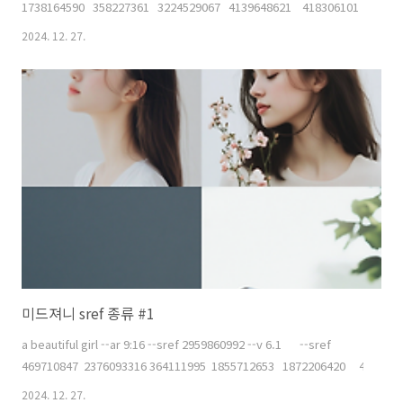
1738164590 358227361 3224529067 4139648621 418306101 7000 
2024. 12. 27.
미드져니 sref 종류 #1
a beautiful girl --ar 9:16 --sref 2959860992 --v 6.1 --sref
469710847 2376093316 364111995 1855712653 1872206420 40506
2024. 12. 27.