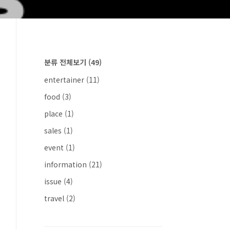
분류 전체보기
(49)
entertainer
(11)
food
(3)
place
(1)
sales
(1)
event
(1)
information
(21)
issue
(4)
travel
(2)