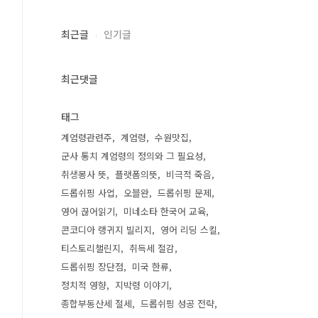
최근글
인기글
최근댓글
태그
계엄령관련주
계엄령
수원맛집
군사 통치 계엄령의 정의와 그 필요성
취생몽사 뜻
플랫폼의뜻
비극적 죽음
드롭쉬핑 사업
오블완
드롭쉬핑 문제
영어 끊어읽기
미네소타 한국어 교육
콘코디아 랭귀지 빌리지
영어 리딩 스킬
티스토리챌린지
취득세 절감
드롭쉬핑 장단점
미국 한류
정치적 영향
지박령 이야기
종합부동산세 절세
드롭쉬핑 성공 전략