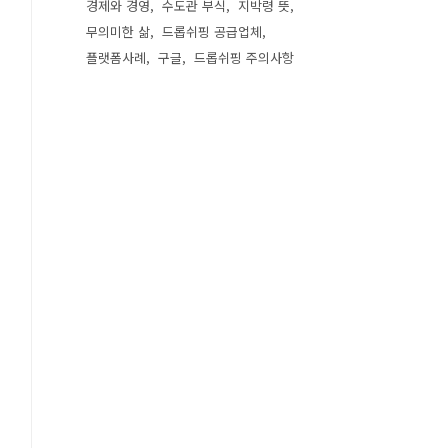
경제와 경영
수도관 부식
지박령 뜻
무의미한 삶
드롭쉬핑 공급업체
플랫폼사례
구글
드롭쉬핑 주의사항